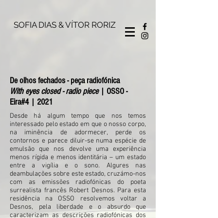
SOFIA DIAS & VÍTOR RORIZ
De olhos fechados - peça radiofónica
With eyes closed - radio piece
| OSSO -
Eira#4 | 2021
Desde há algum tempo que nos temos
interessado pelo estado em que o nosso corpo,
na iminência de adormecer, perde os
contornos e parece diluir-se numa espécie de
emulsão que nos devolve uma experiência
menos rígida e menos identitária – um estado
entre a vigília e o sono. Algures nas
deambulações sobre este estado, cruzámo-nos
com as emissões radiofónicas do poeta
surrealista francês Robert Desnos. Para esta
residência na OSSO resolvemos voltar a
Desnos, pela liberdade e o absurdo que
caracterizam as descrições radiofónicas dos