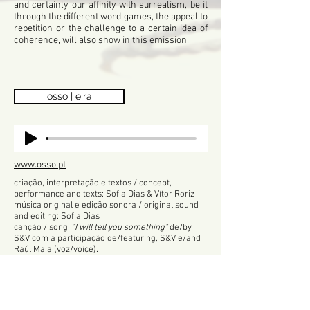
and certainly our affinity with surrealism, be it
through the different word games, the appeal to
repetition or the challenge to a certain idea of
coherence, will also show in this emission.
osso | eira
www.osso.pt
criação, interpretação e textos / concept,
performance and texts: Sofia Dias & Vítor Roriz
música original e edição sonora / original sound
and editing: Sofia Dias
canção / song
"I will tell you something"
de/by
S&V com a participação de/featuring, S&V e/and
Raúl Maia (voz/voice).
versão / cover
"Bird of prey"
de/by Jim Morrisson
criança / child: Artur
com excertos de improvisações de voz de
workshops orientados por S&V / with extracts of
voice improvisations from workshops oriented by