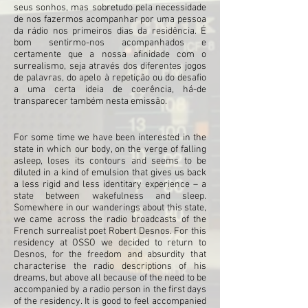
seus sonhos, mas sobretudo pela necessidade
de nos fazermos acompanhar por uma pessoa
da rádio nos primeiros dias da residência. É
bom sentirmo-nos acompanhados e
certamente que a nossa afinidade com o
surrealismo, seja através dos diferentes jogos
de palavras, do apelo à repetição ou do desafio
a uma certa ideia de coerência, há-de
transparecer também nesta emissão.
For some time we have been interested in the
state in which our body, on the verge of falling
asleep, loses its contours and seems to be
diluted in a kind of emulsion that gives us back
a less rigid and less identitary experience – a
state between wakefulness and sleep.
Somewhere in our wanderings about this state,
we came across the radio broadcasts of the
French surrealist poet Robert Desnos. For this
residency at OSSO we decided to return to
Desnos, for the freedom and absurdity that
characterise the radio descriptions of his
dreams, but above all because of the need to be
accompanied by a radio person in the first days
of the residency. It is good to feel accompanied