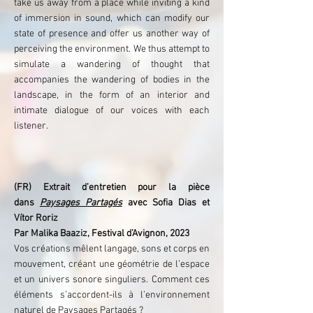
take us away from a place while inviting a kind
of immersion in sound, which can modify our
state of presence and offer us another way of
perceiving the environment. We thus attempt to
simulate a wandering of thought that
accompanies the wandering of bodies in the
landscape, in the form of an interior and
intimate dialogue of our voices with each
listener.
(FR) Extrait d’entretien pour la pièce
dans
Paysages Partagés
avec Sofia Dias et
Vítor Roriz
Par Malika Baaziz, Festival d’Avignon, 2023
Vos créations mêlent langage, sons et corps en
mouvement, créant une géométrie de l’espace
et un univers sonore singuliers. Comment ces
éléments s’accordent-ils à l’environnement
naturel de Paysages Partagés ?