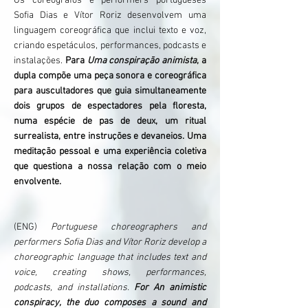
Os coreógrafos e performers portugueses
Sofia Dias e Vítor Roriz desenvolvem uma
linguagem coreográfica que inclui texto e voz,
criando espetáculos, performances, podcasts e
instalações.
Para
Uma conspiração animista
, a
dupla compõe uma peça sonora e coreográfica
para auscultadores que guia simultaneamente
dois grupos de espectadores pela floresta,
numa espécie de pas de deux, um ritual
surrealista, entre instruções e devaneios. Uma
meditação pessoal e uma experiência coletiva
que questiona a nossa relação com o meio
envolvente.
(ENG)
Portuguese choreographers and
performers Sofia Dias and Vítor Roriz develop a
choreographic language that includes text and
voice, creating shows, performances,
podcasts, and installations.
For An animistic
conspiracy, the duo composes a sound and