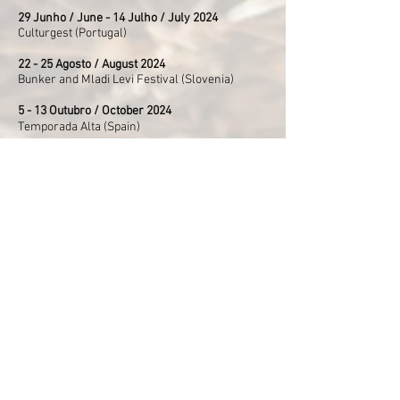
29 Junho / June - 14 Julho / July 2024
Culturgest (Portugal)
22 - 25 Agosto / August 2024
Bunker and Mladi Levi Festival (Slovenia)
5 - 13 Outubro / October 2024
Temporada Alta (Spain)
Performance ao ar livre
Disponível em francês, inglês, italiano, alemão,
português, esloveno e catalão
Outdoor performance