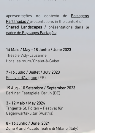
apresentações no contexto de
Paisagens
Partilhadas /
presentations in the context of
Shared Landscapes /
présentations dans le
cadre de
Paysages
Partagés:
14 Maio / May - 18 Junho / June 2023
Théâtre Vidy-Lausanne
Hors les murs/Chalet-à-Gobet
7 -16 Julho / Juillet / July 2023
Festival d'Avignon
(FR)
19 Aug - 10 Setembro / September 2023
Berliner Festspiele, Berlin (DE)
3 - 12 Maio / May 2024
Tangente St. Pölten – Festival für
Gegenwartskultur (Austria)
8 - 16 Junho / June 2024
Zona K and Piccolo Teatro di Milano (Italy)