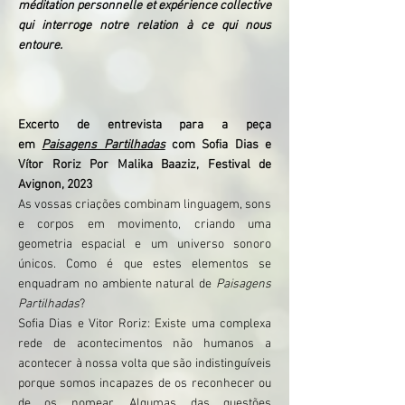
méditation personnelle et expérience collective
qui interroge notre relation à ce qui nous
entoure.
Excerto de entrevista para a peça
em
Paisagens Partilhadas
com Sofia Dias e
Vítor Roriz Por Malika Baaziz, Festival de
Avignon, 2023 ​
As vossas criações combinam linguagem, sons
e corpos em movimento, criando uma
geometria espacial e um universo sonoro
únicos. Como é que estes elementos se
enquadram no ambiente natural de
Paisagens
Partilhadas
?
Sofia Dias e Vitor Roriz: Existe uma complexa
rede de acontecimentos não humanos a
acontecer à nossa volta que são indistinguíveis
porque somos incapazes de os reconhecer ou
de os nomear. Algumas das questões