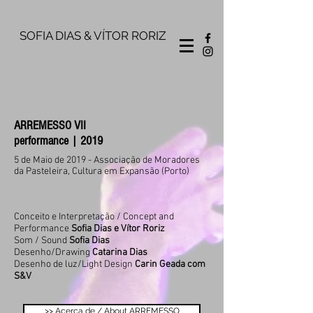
SOFIA DIAS & VÍTOR RORIZ
ARREMESSO VII
performance | 2019
5 de Maio de 2019 - Associação de Moradores
da Pasteleira, Cultura em Expansão (Porto)
Conceito e Interpretação / Concept and
Performance
Sofia Dias e Vítor Roriz
Som / Sound
Sofia Dias
Desenho/Drawing
Catarina Dias
Desenho de luz/Light Design
Carin Geada com
S&V
>> Acerca de / About ARREMESSO