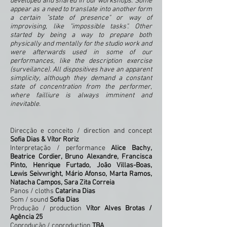
developed and shared in our workshops. Some
appear as a need to translate into another form
a certain "state of presence" or way of
improvising, like "impossible tasks". Other
started by being a way to prepare both
physically and mentally for the studio work and
were afterwards used in some of our
performances, like the description exercise
(surveilance). All dispositives have an apparent
simplicity, although they demand a constant
state of concentration from the performer,
where failliure is always imminent and
inevitable.
Direcção e conceito / direction and concept
Sofia Dias & Vítor Roriz
Interpretação / performance
Alice Bachy,
Beatrice Cordier, Bruno Alexandre, Francisca
Pinto, Henrique Furtado, João Villas-Boas,
Lewis Seivwright, Mário Afonso, Marta Ramos,
Natacha Campos, Sara Zita Correia
Panos / cloths
Catarina Dias
Som / sound
Sofia Dias
Produção / production
Vítor Alves Brotas /
Agência 25
Coprodução / coproduction
TBA