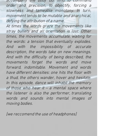
accompany the body but tend to command
order and precision, to objectify, forcing a
slowness and tameable monotony. In turn,
movement tends to be mutable and anarchical,
defying the attribution of a name.
At times the words graze the movements like
stray bullets and all orientation is lost. Other
times, the movements accumulate, waiting for
the words: a tension that eventually explodes.
And with the impossibility of accurate
description, the words take on new meanings.
And with the difficulty of being described, the
movements forget the words and move
forward, indomitable. Movement and words
have different densities: one hits the floor with
a thud, the others wander, hover and hesitate.
In this episode, dance will inhabit the memory
of those who hear it – a mental space where
the listener is also the performer, translating
words and sounds into mental images of
moving bodies.
[we reccomend the use of headphones]