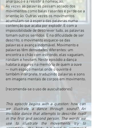
anárquico e a resistir à nomeação.
Às vezes as palavras passam ao lado dos
movimentos como balas rasantes e perde-se a
orientação. Outras vezes os movimentos
acumulam-se à espera das palavras numa
contenção que acaba por explodir. E com a
impossibilidade de descrever tudo, as palavras
tomam outros sentidos. E na dificuldade de ser
descrito, o movimento esquece-se das
palavras e avança indomável. Movimento e
palavras têm densidades diferentes: um
encontra o chão com estrondo, elas vagueiam,
rondam e hesitam. Neste episódio a dança
habitará algures na memória de quem a ouve
— num espaço mental onde o ouvinte é
também intérprete, traduzindo palavras e sons
em imagens mentais de corpos em movimento.
[recomenda-se o uso de auscultadores]
This episode begins with a question: how can
we illustrate a dance through sound? An
invisible dance that attempts to describe itself
in the first and second person. The words we
use to illustrate the movements try to