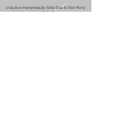
criação e interpretação: Sofia Dias & Vítor Roriz
som/música original: Sofia Dias
introdução/apresentação TBA:
edição sonora: Sara Morais
música original (intro): Raw Forest
produção: Teatro do Bairro Alto
<<
>>
Apoio: República Portuguesa – Cultura, Juventude e Desporto /
Direção-Geral das Artes e Câmara Municipal de Lisboa