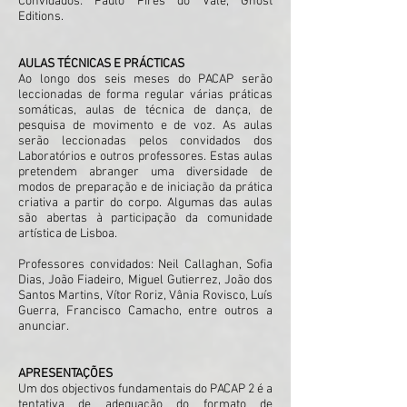
Convidados: Paulo Pires do Vale, Ghost
Editions.
AULAS TÉCNICAS E PRÁCTICAS
Ao longo dos seis meses do PACAP serão
leccionadas de forma regular várias práticas
somáticas, aulas de técnica de dança, de
pesquisa de movimento e de voz. As aulas
serão leccionadas pelos convidados dos
Laboratórios e outros professores. Estas aulas
pretendem abranger uma diversidade de
modos de preparação e de iniciação da prática
criativa a partir do corpo. Algumas das aulas
são abertas à participação da comunidade
artística de Lisboa.
Professores convidados: Neil Callaghan, Sofia
Dias, João Fiadeiro, Miguel Gutierrez, João dos
Santos Martins, Vítor Roriz, Vânia Rovisco, Luís
Guerra, Francisco Camacho, entre outros a
anunciar.
APRESENTAÇÕES
Um dos objectivos fundamentais do PACAP 2 é a
tentativa de adequação do formato de