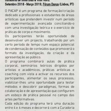
Curadoria de Sofia Dias & Vítor Roriz
Setembro 2018 - Março 2019,
Fórum Dança
(Lisboa, PT)
O PACAP é um programa de formação/criação
dedicado a profissionais e estudantes de áreas
artísticas que pretendem investir num período
de experimentação avançada conciliando-o
com uma investigação teórica e o exercício de
práticas de corpo e movimento.
Os participantes terão oportunidade de
desenvolver um projecto, trabalhando por um
certo período de tempo num espaço potencial
de condensação de conteúdos que promoverá o
formato da investigação, da criação e da
apresentação ao público.
O programa combinará aulas de prática
corporal, seminários teóricos dirigidos por
artistas e académicos, práticas artísticas e
coaching com vista a activar os recursos dos
participantes, alimentar os seus processos,
viabilizar-lhes uma oportunidade para testar
métodos e descobrir paradigmas, formas de
colaboração e de apresentação que configurem
um esboço de prática pessoal no campo das
artes performativas.
Cada edição do programa terá uma duração
entre 4 e 6 meses e decorrerá com a Curadoria