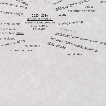
g a feel for the world
obje
INSTALLATION
videos
esearchers Night
performative actions
sound
2023 - 2024
ART SCIENCE RESIDENCY
sharing knowledge
BRIDGES FOR THE UNKNOWN
us Lying Sounds
CHAMPALIMAUD
collaboration
cess of
Noise
FOUNDATION
Workshops
excerpt from
Noise
for the scientific communit
METAMEARSION - Healing Algorithms
some videos
WITHIN THE NOISE
All around you
round table
some soundtracks
round table