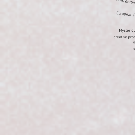
Evolving emotions, gettin
European R
Mysterio
creative pro