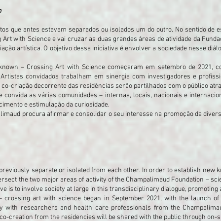
n
ntos que antes estavam separados ou isolados um do outro. No sentido de 
g Art with Science e vai cruzar as duas grandes áreas de atividade da Fund
ação artística. O objetivo dessa iniciativa é envolver a sociedade nesse diá
nknown – Crossing Art with Science começaram em setembro de 2021, c
 Artistas convidados trabalham em sinergia com investigadores e profis
a co-criação decorrente das residências serão partilhados com o público atra
e convida as várias comunidades – internas, locais, nacionais e internaci
cimento e estimulação da curiosidade.
limaud procura afirmar e consolidar o seu interesse na promoção da diversi
re previously separate or isolated from each other. In order to establish new k
ersect the two major areas of activity of the Champalimaud Foundation – scie
ive is to involve society at large in this transdisciplinary dialogue, promotin
– crossing art with science began in September 2021, with the launch of t
gy with researchers and health care professionals from the Champalima
co-creation from the residencies will be shared with the public through on-sit