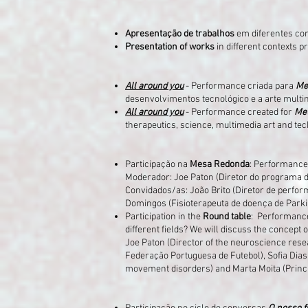
Apresentação de trabalhos
em diferentes co
Presentation of works
in different contexts
All around you
- Performance criada para
Me
desenvolvimentos tecnológico e a arte mult
All around you
- Performance created for
Me
therapeutics, science, multimedia art and te
Participação na
Mesa Redonda
: Performance
Moderador: Joe Paton (Diretor do programa 
Convidados/as: João Brito (Diretor de perfor
Domingos (Fisioterapeuta de doença de Parki
Participation in the
Round table
: Performanc
different fields? We will discuss the concep
Joe Paton (Director of the neuroscience res
Federação Portuguesa de Futebol), Sofia Dia
movement disorders) and Marta Moita (Princ