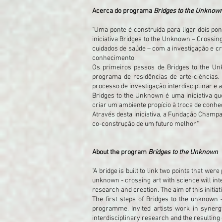
Acerca do programa
Bridges to the Unknow
"Uma ponte é construída para ligar dois po
iniciativa Bridges to the Unknown – Crossin
cuidados de saúde – com a investigação e cri
conhecimento.
Os primeiros passos de Bridges to the U
programa de residências de arte-ciências.
processo de investigação interdisciplinar e 
Bridges to the Unknown é uma iniciativa qu
criar um ambiente propício à troca de conhe
Através desta iniciativa, a Fundação Champa
co-construção de um futuro melhor."
About the program
Bridges to the Unknown
"A bridge is built to link two points that we
unknown - crossing art with science will int
research and creation. The aim of this initiat
The first steps of Bridges to the unknown 
programme. Invited artists work in syner
interdisciplinary research and the resulting 