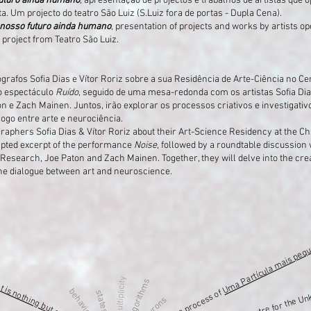
uturo ainda humano
, apresentação de projectos e trabalhos de artistas que 
. Um projecto do teatro São Luiz (S.Luiz fora de portas - Dupla Cena).
nosso futuro ainda humano
, presentation of projects and works by artists op
project from Teatro São Luiz.
rafos Sofia Dias e Vítor Roriz sobre a sua Residência de Arte-Ciência no 
o espectáculo
Ruído
, seguido de uma mesa-redonda com os artistas Sofia Dias
 Zach Mainen. Juntos, irão explorar os processos criativos e investigativ
ogo entre arte e neurociência.
aphers Sofia Dias & Vítor Roriz about their Art-Science Residency at the 
apted excerpt of the performance
Noise
, followed by a roundtable discussion w
search, Joe Paton and Zach Mainen. Together, they will delve into the crea
the dialogue between art and neuroscience.
Uma Partícula mais pequ
t is nothing but a threat
multiplicity
algorithms
at CCU Centre for the U
behaviour
creative process of
states
neurons