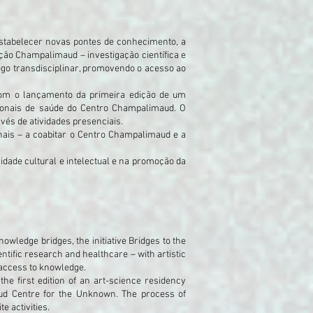
estabelecer novas pontes de conhecimento, a
ação Champalimaud – investigação científica e
logo transdisciplinar, promovendo o acesso ao
om o lançamento da primeira edição de um
sionais de saúde do Centro Champalimaud. O
vés de atividades presenciais.
onais – a coabitar o Centro Champalimaud e a
dade cultural e intelectual e na promoção da
nowledge bridges, the initiative Bridges to the
ntific research and healthcare – with artistic
g access to knowledge.
he first edition of an art-science residency
ud Centre for the Unknown. The process of
e activities.