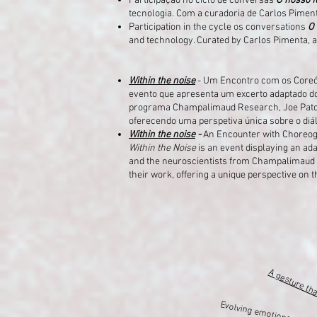
Participação no ciclo de conversas
O nosso f
tecnologia. Com a curadoria de Carlos Pimenta
Participation in the cycle os conversations
O 
and technology. Curated by Carlos Pimenta, a 
Within the noise
- Um Encontro com os Coreóg
evento que apresenta um excerto adaptado d
programa Champalimaud Research, Joe Paton e
oferecendo uma perspetiva única sobre o diál
Within the noise
-
An Encounter with Choreogr
Within the Noise
is an event displaying an ad
and the neuroscientists from Champalimaud Re
their work, offering a unique perspective on 
A gesture tha