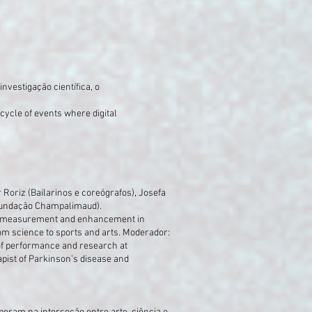
investigação científica, o
 cycle of events where digital
 Roriz (Bailarinos e coreógrafos), Josefa
 Fundação Champalimaud).
ce measurement and enhancement in
rom science to sports and arts. Moderador:
of performance and research at
pist of Parkinson’s disease and