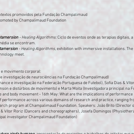
ntextos promovidos pela Fundação Champalimaud
 promoted by Champalimaud Foundation
tamersion
- Healing Algorithms:
Ciclo de eventos onde as terapias digitais, a 
imédia se encontram.
tamersion
- Healing Algorithms
, exhibition with immersive installations. The
chnology meet.
 e movimento corporal:
de investigação de neurociências na Fundação Champalimaud)
mance e investigação na Federação Portuguesa de Futebol), Sofia Dias & Vítor
nson e distúrbios de movimento) e Marta Moita (Investigadora principal na
e and body movement - 16th May: What are the implications of performan
t of performance across various domains of research and practice, ranging f
earch program at Champalimaud Foundation. Speakers: João Brito (Director 
s & Vítor Roriz (Dancers and choreographers), Josefa Domingos (Physiothera
ipal investigator Champalimaud Foundation)