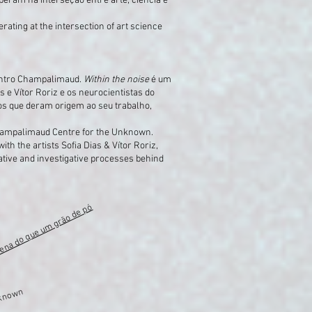
operam na interseção entre arte, ciência e
erating at the intersection of art science
Centro Champalimaud.
Within the noise
é um
 e Vítor Roriz e os neurocientistas do
os que deram origem ao seu trabalho,
Champalimaud Centre for the Unknown.
ith the artists Sofia Dias & Vítor Roriz,
tive and investigative processes behind
ena do que um grão de pó
nknown